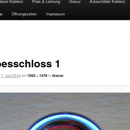
ienst Koblenz
Preis & Leistung
Gravur
Autoschilder Koblenz
ge
Öffnungszeiten
Impressum
n
besschloss 1
t
7. Juni 2014
am
1063 × 1476
in
Gravur