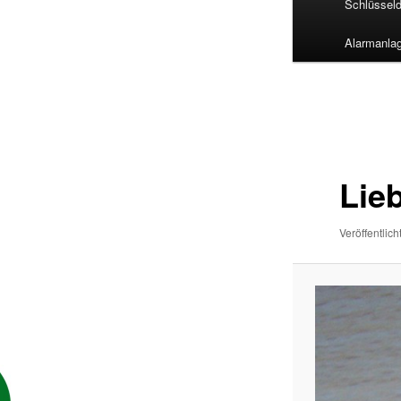
Schlüsseld
Alarmanla
Bilder-
Navigatio
Lie
Veröffentlich