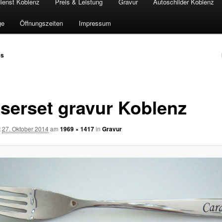
ienst Koblenz
Preis & Leistung
Gravur
Autoschilder Koblenz
ge
Öffnungszeiten
Impressum
es
n
serset gravur Koblenz
t
27. Oktober 2014
am
1969 × 1417
in
Gravur