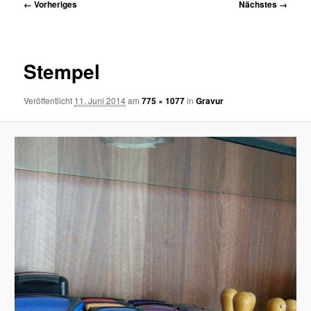
Bilder-
← Vorheriges
Nächstes →
Navigation
Stempel
Veröffentlicht
11. Juni 2014
am
775 × 1077
in
Gravur